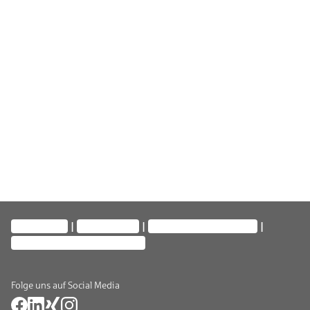
Impressum
Datenschutz
Vermittlervisitenkarte
Privatsphäre-Einstellungen
Folge uns auf Social Media